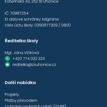
Kateřinská 43, 252 18 Úhonice
IČ: 70987254
ID datové schránky: kdgminw
číslo účtu školy: 0390877309 / 0800
Ředitelka školy
Mgr. Jana Vlčková
+420 774 032 323
reditelka@zsuhonice.cz
Další nabídka
Projekty
Platby převodem
Ochrana osobních údajů (GDPR)