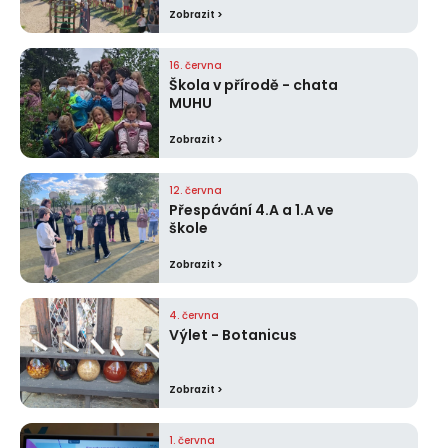
Zobrazit >
16. června
Škola v přírodě - chata
MUHU
Zobrazit >
12. června
Přespávání 4.A a 1.A ve
škole
Zobrazit >
4. června
Výlet - Botanicus
Zobrazit >
1. června