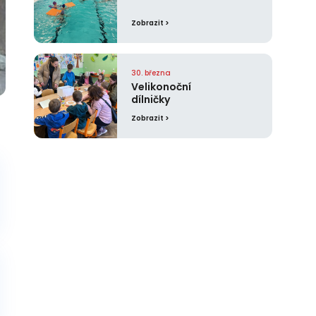
Zobrazit >
30. března
Velikonoční
dílničky
Zobrazit >