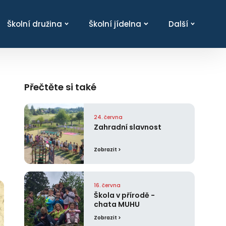
Školní družina
Školní jídelna
Další
Přečtěte si také
24. června
Zahradní slavnost
Zobrazit >
16. června
Škola v přírodě -
chata MUHU
Zobrazit >