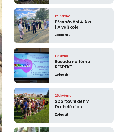
12. června
Přespávání 4.A a
1.A ve škole
Zobrazit >
1. června
Beseda na téma
RESPEKT
Zobrazit >
28. května
Sportovní den v
Drahelčicích
Zobrazit >