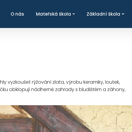
O nás
Mateřská škola
Základní škola
hly vyzkoušet rýžování zlata, výrobu keramiky, loutek,
sničku obklopují nádherné zahrady s bludištěm a záhony,