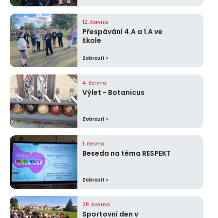
12. června
Přespávání 4.A a 1.A ve
škole
Zobrazit >
4. června
Výlet - Botanicus
Zobrazit >
1. června
Beseda na téma RESPEKT
Zobrazit >
28. května
Sportovní den v