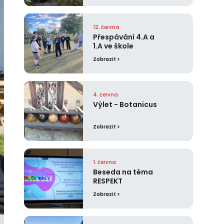
12. června
Přespávání 4.A a
1.A ve škole
Zobrazit >
4. června
Výlet - Botanicus
Zobrazit >
1. června
Beseda na téma
RESPEKT
Zobrazit >