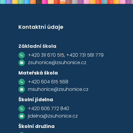
Kontaktní údaje
Základní škola
+420 311 670 515, +420 731 581 779
zsuhonice@zsuhonice.cz
Mateřská škola
+420 604 615 568
msuhonice@zsuhonice.cz
Školní jídelna
+420 606 772 840
jidelna@zsuhonice.cz
Školní družina