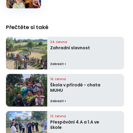
Přečtěte si také
24. června
Zahradní slavnost
Zobrazit >
16. června
Škola v přírodě - chata
MUHU
Zobrazit >
12. června
Přespávání 4.A a 1.A ve
škole