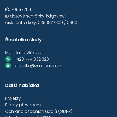
IČ: 70987254
ID datové schránky: kdgminw
číslo účtu školy: 0390877309 / 0800
Ředitelka školy
Mgr. Jana Vlčková
+420 774 032 323
reditelka@zsuhonice.cz
Další nabídka
Projekty
Platby převodem
Ochrana osobních údajů (GDPR)