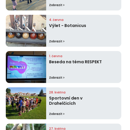
Zobrazit >
4. června
Výlet - Botanicus
Zobrazit >
1. června
Beseda na téma RESPEKT
Zobrazit >
28. května
Sportovní den v
Drahelčicích
Zobrazit >
27. května