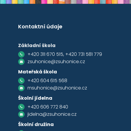
Kontaktní údaje
Základní škola
+420 311 670 515, +420 731 581 779
zsuhonice@zsuhonice.cz
Mateřská škola
+420 604 615 568
msuhonice@zsuhonice.cz
Školní jídelna
+420 606 772 840
jidelna@zsuhonice.cz
Školní družina