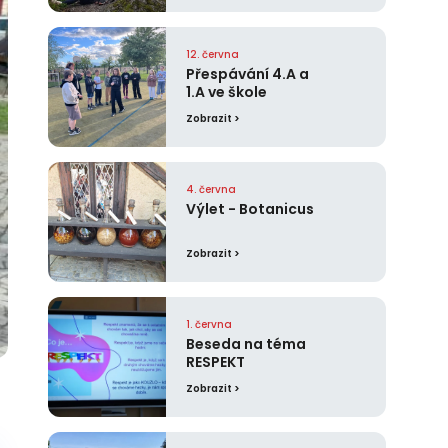
12. června
Přespávání 4.A a
1.A ve škole
Zobrazit >
4. června
Výlet - Botanicus
Zobrazit >
1. června
Beseda na téma
RESPEKT
Zobrazit >