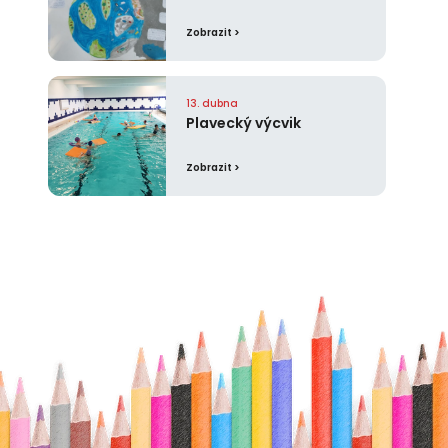
Zobrazit >
13. dubna
Plavecký výcvik
Zobrazit >