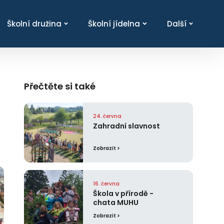
Školní družina
Školní jídelna
Další
Přečtěte si také
24. června
Zahradní slavnost
Zobrazit >
16. června
Škola v přírodě -
chata MUHU
Zobrazit >