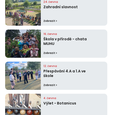
24. června
Zahradní slavnost
Zobrazit >
16. června
Škola v přírodě - chata
MUHU
Zobrazit >
12. června
Přespávání 4.A a 1.A ve
škole
Zobrazit >
4. června
Výlet - Botanicus