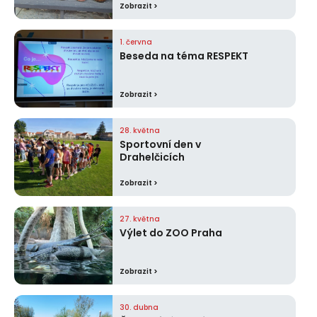
Zobrazit >
1. června
Beseda na téma RESPEKT
Zobrazit >
28. května
Sportovní den v
Drahelčicích
Zobrazit >
27. května
Výlet do ZOO Praha
Zobrazit >
30. dubna