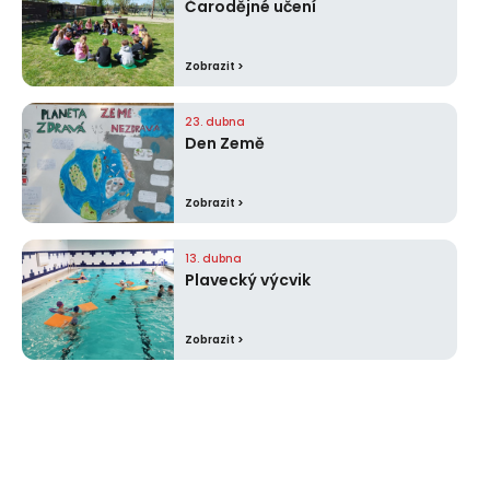
Čarodějné učení
Zobrazit >
23. dubna
Den Země
Zobrazit >
13. dubna
Plavecký výcvik
Zobrazit >