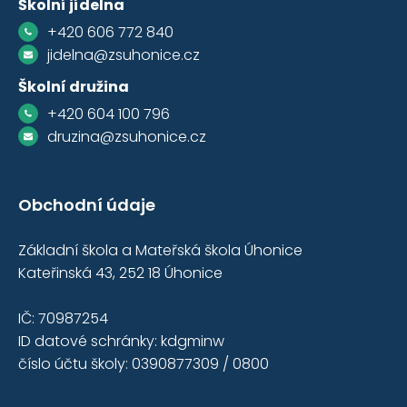
Školní jídelna
+420 606 772 840
jidelna@zsuhonice.cz
Školní družina
+420 604 100 796
druzina@zsuhonice.cz
Obchodní údaje
Základní škola a Mateřská škola Úhonice
Kateřinská 43, 252 18 Úhonice
IČ: 70987254
ID datové schránky: kdgminw
číslo účtu školy: 0390877309 / 0800