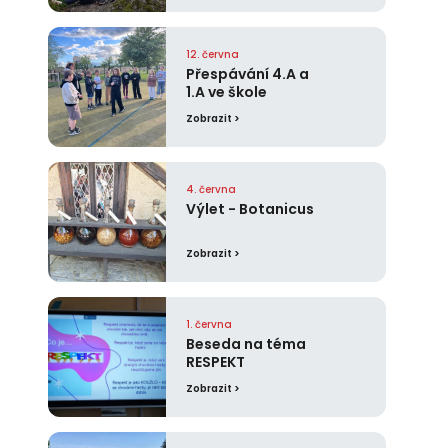
12. června
Přespávání 4.A a
1.A ve škole
Zobrazit >
4. června
Výlet - Botanicus
Zobrazit >
1. června
Beseda na téma
RESPEKT
Zobrazit >