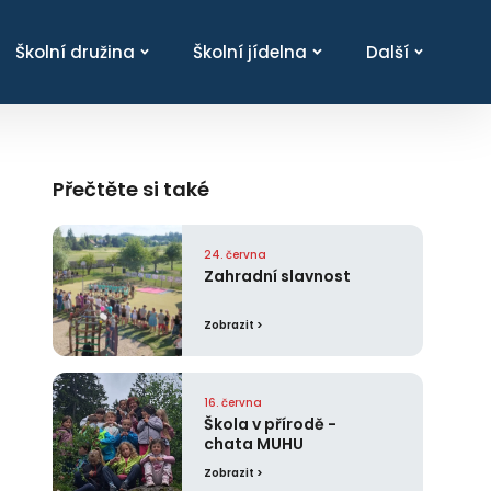
Školní družina
Školní jídelna
Další
Přečtěte si také
24. června
Zahradní slavnost
Zobrazit >
16. června
Škola v přírodě -
chata MUHU
Zobrazit >