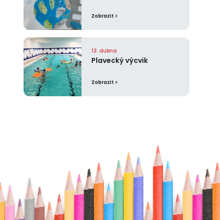
Zobrazit >
13. dubna
Plavecký výcvik
Zobrazit >