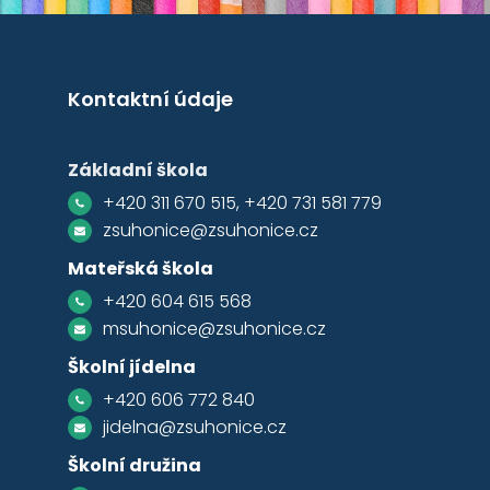
Kontaktní údaje
Základní škola
+420 311 670 515, +420 731 581 779
zsuhonice@zsuhonice.cz
Mateřská škola
+420 604 615 568
msuhonice@zsuhonice.cz
Školní jídelna
+420 606 772 840
jidelna@zsuhonice.cz
Školní družina