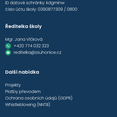
ID datové schránky: kdgminw
číslo účtu školy: 0390877309 / 0800
Ředitelka školy
Mgr. Jana Vlčková
+420 774 032 323
reditelka@zsuhonice.cz
Další nabídka
Projekty
Platby převodem
Ochrana osobních údajů (GDPR)
Whistleblowing (NNTB)