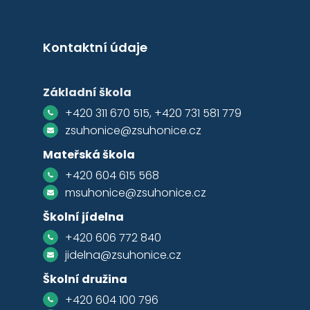
Kontaktní údaje
Základní škola
+420 311 670 515, +420 731 581 779
zsuhonice@zsuhonice.cz
Mateřská škola
+420 604 615 568
msuhonice@zsuhonice.cz
Školní jídelna
+420 606 772 840
jidelna@zsuhonice.cz
Školní družina
+420 604 100 796